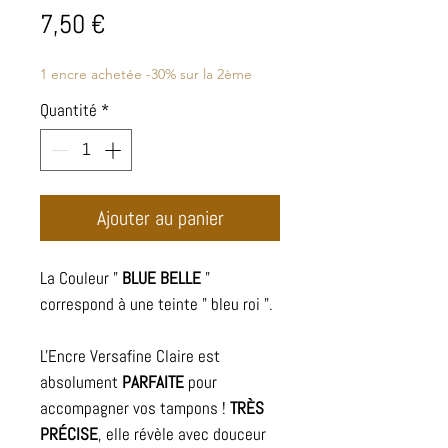
Prix
7,50 €
1 encre achetée -30% sur la 2ème
Quantité
*
Ajouter au panier
La Couleur "
BLUE BELLE
"
correspond à une teinte " bleu roi ".
L'Encre Versafine Claire est
absolument
PARFAITE
pour
accompagner vos tampons !
TRÈS
PRÉCISE
, elle révèle avec douceur