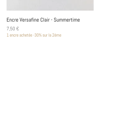
Encre Versafine Clair - Summertime
Encre Versafine Clair
Prix
Prix
7,50 €
7,50 €
1 encre achetée -30% sur la 2ème
1 encre achetée -30% sur la
Découvrir
Encres Versafine Clair