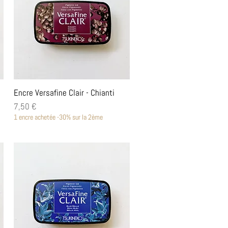
Aperçu rapide
Encre Versafine Clair - Chianti
Prix
7,50 €
1 encre achetée -30% sur la 2ème