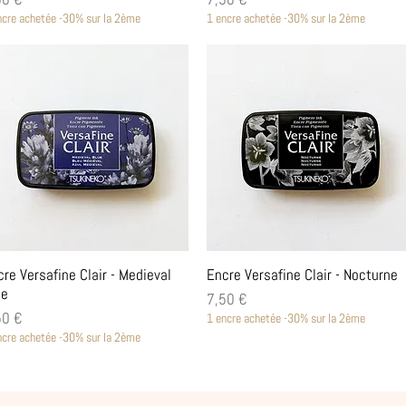
ncre achetée -30% sur la 2ème
1 encre achetée -30% sur la 2ème
Aperçu rapide
Aperçu rapide
re Versafine Clair - Medieval
Encre Versafine Clair - Nocturne
ue
Prix
7,50 €
x
50 €
1 encre achetée -30% sur la 2ème
ncre achetée -30% sur la 2ème