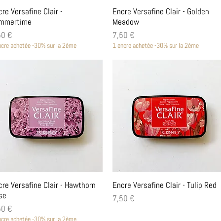
Aperçu rapide
Aperçu rapide
re Versafine Clair -
Encre Versafine Clair - Golden
mmertime
Meadow
x
Prix
50 €
7,50 €
ncre achetée -30% sur la 2ème
1 encre achetée -30% sur la 2ème
Aperçu rapide
Aperçu rapide
cre Versafine Clair - Hawthorn
Encre Versafine Clair - Tulip Red
se
Prix
7,50 €
x
50 €
ncre achetée -30% sur la 2ème