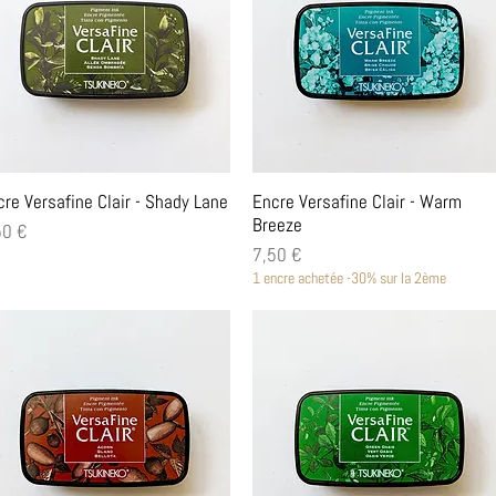
Aperçu rapide
Aperçu rapide
cre Versafine Clair - Shady Lane
Encre Versafine Clair - Warm
Breeze
x
50 €
Prix
7,50 €
1 encre achetée -30% sur la 2ème