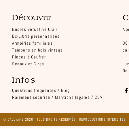
Découvrir
C
Encres Versafine Clair
À p
Ex-Li
bris personnalisés
Armoiries familiales
06
Tampons en bois vintage
cal
Pinces à Gaufrer
Sceau
x et Cires
Lun
De
Infos
Questions fréquentes /
Blog
Paiement sécurisé /
Mentions légales /
CGV
© CALLYANE 2026
|
TOUS DROITS RÉSERV
É
S
|
REPRODUCTIONS INTERDITES