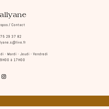
allyane
r
opos /
Cont
act
 75 29 37 82
lyane.s@live.fr​
di - Mardi - Jeudi - Vendredi
 9H00 à 17H00