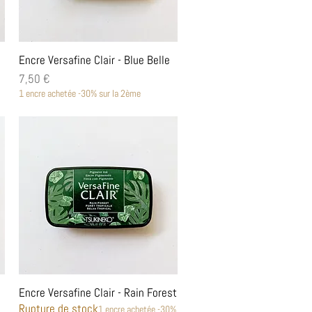
Aperçu rapide
Encre Versafine Clair - Blue Belle
Prix
7,50 €
1 encre achetée -30% sur la 2ème
Aperçu rapide
Encre Versafine Clair - Rain Forest
Rupture de stock
1 encre achetée -30%