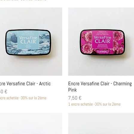
Aperçu rapide
Aperçu rapide
re Versafine Clair - Arctic
Encre Versafine Clair - Charming
Pink
x
50 €
Prix
7,50 €
ncre achetée -30% sur la 2ème
1 encre achetée -30% sur la 2ème