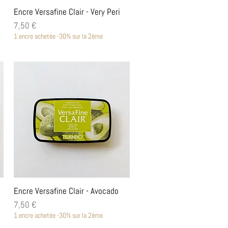
Aperçu rapide
Encre Versafine Clair - Very Peri
Prix
7,50 €
1 encre achetée -30% sur la 2ème
Aperçu rapide
Encre Versafine Clair - Avocado
Prix
7,50 €
1 encre achetée -30% sur la 2ème