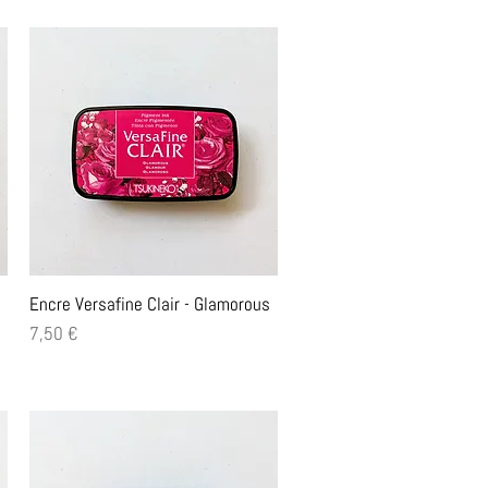
Aperçu rapide
Encre Versafine Clair - Glamorous
Prix
7,50 €