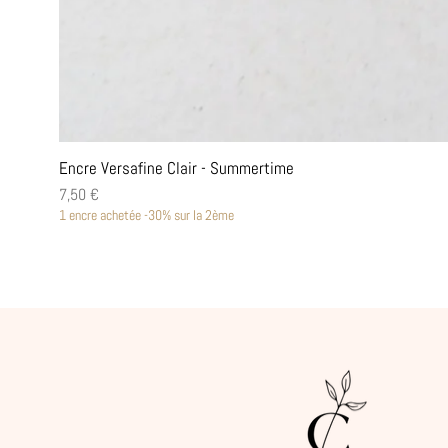
Encre Versafine Clair - Summertime
Prix
7,50 €
1 encre achetée -30% sur la 2ème