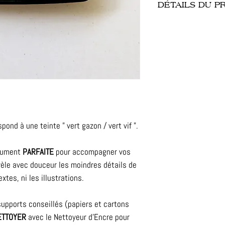
DÉTAILS DU P
- Encre à pigments à
- Séchage rapide et 
- Supports papiers 
- Dimensions : 2.2 x
- Marque Tsukineko 
spond à une teinte " vert gazon / vert vif ".
olument
PARFAITE
pour accompagner vos
évèle avec douceur les moindres détails de
xtes, ni les illustrations.
supports conseillés (papiers et cartons
ETTOYER
avec le Nettoyeur d'Encre pour