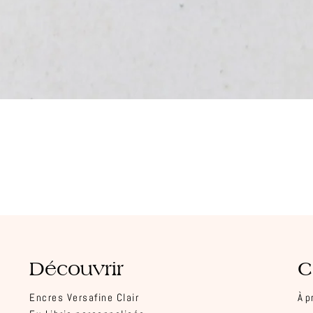
Aperçu rapide
Découvrir
C
Encres Versafine Clair
À p