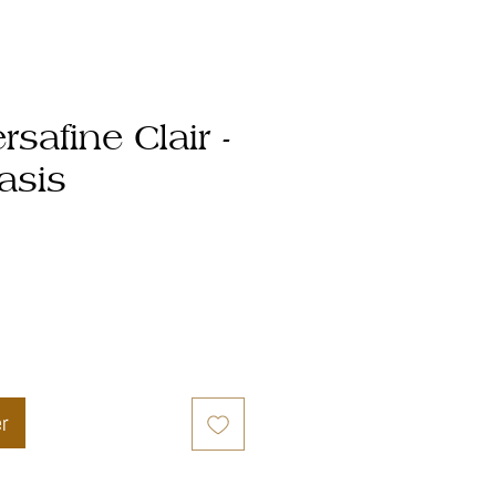
rsafine Clair -
asis
er