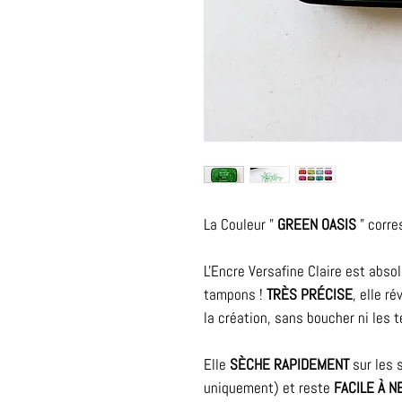
La Couleur "
GREEN OASIS
" corre
L'Encre Versafine Claire est abs
tampons !
TRÈS PRÉCISE
, elle r
la création, sans boucher ni les te
Elle
SÈCHE RAPIDEMENT
sur les 
uniquement) et reste
FACILE À N