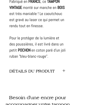
Fabriqué en
FRANCE
, ce
TAMPON
VINTAGE
monté sur manche en
BOIS
est très maniable ! Le caoutchouc
est gravé au laser ce qui permet un
rendu tout en finesse.
Pour le protéger de la lumière et
des poussières, il est livré dans un
petit
POCHON
en coton paré d'un joli
ruban "bleu-blanc-rouge".
DÉTAILS DU PRODUIT
- Dimension : 5 x 6 cm
- Finitions : caoutchouc gravé et
monté sur bois
Besoin d'une encre pour
- Illustration : non modifiable,
création protégée
accompagner votre tampon