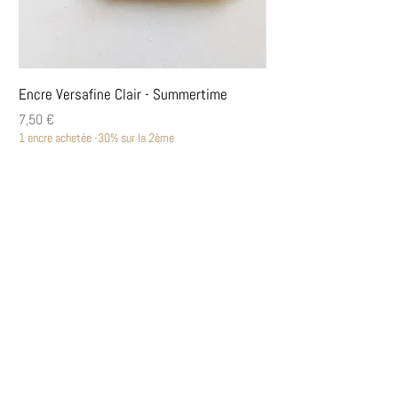
Encre Versafine Clair - Summertime
Encre Versafine Clair
Prix
Prix
7,50 €
7,50 €
1 encre achetée -30% sur la 2ème
1 encre achetée -30% sur la
Découvrir