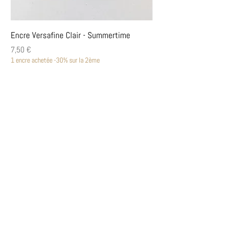
Encre Versafine Clair - Summertime
Encre Versafine Clair
Prix
Prix
7,50 €
7,50 €
1 encre achetée -30% sur la 2ème
1 encre achetée -30% sur la
Découvrir
Encres Versafine Clair