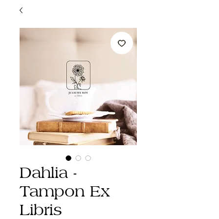
Dahlia -
Tampon Ex
Libris