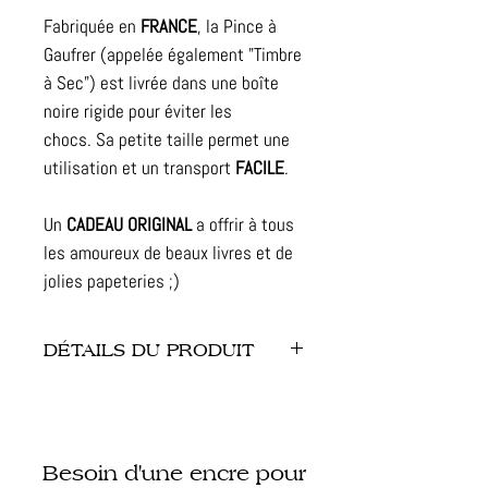
Fabriquée en
FRANCE
, la Pince à
Gaufrer (appelée également "Timbre
à Sec") est
livrée dans une boîte
noire rigide pour éviter les
chocs.
Sa petite taille permet une
utilisation et un transport
FACILE
.
Un
CADEAU ORIGINAL
a offrir à tous
les amoureux de beaux livres et de
jolies papeteries ;)
DÉTAILS DU PRODUIT
- Dimension de la pince : 12 x 7 x 2
cm
- Mordache carrée : 4.1 x 4.1 cm
Besoin d'une encre pour
- Finitions : métal, couleur gris