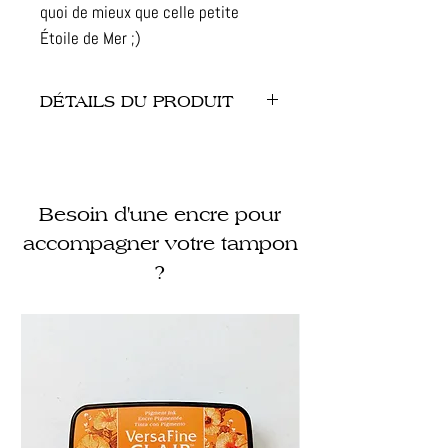
quoi de mieux que celle petite
Étoile de Mer ;)
DÉTAILS DU PRODUIT
- Dimension : 4 cm de diamètre
- Finitions : caoutchouc gravé et
monté sur bois
Besoin d'une encre pour
- Illustration : non modifiable,
création protégée
accompagner votre tampon
?
- Délais : 8-10 jours ouvrés à partir
du BAT signé
- Contrôle qualité : chaque tampon
est testé avant son expédition !