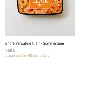
Encre Versafine Clair - Summertime
Encre Versafine Clair
Prix
Prix
7,50 €
7,50 €
1 encre achetée -30% sur la 2ème
1 encre achetée -30% sur la