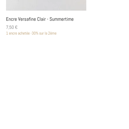
Encre Versafine Clair - Summertime
Encre Versafine Clair
Prix
Prix
7,50 €
7,50 €
1 encre achetée -30% sur la 2ème
1 encre achetée -30% sur la
Découvrir
Encres Versafine Clair