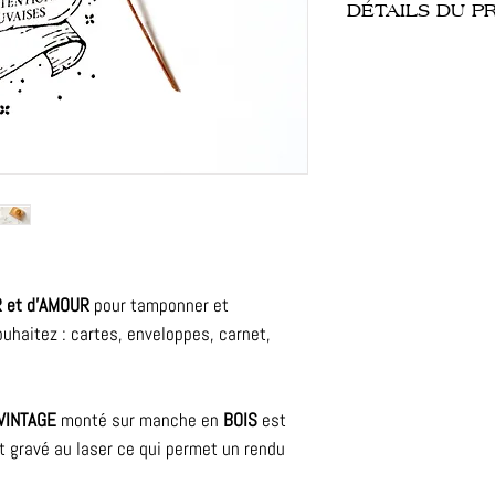
DÉTAILS DU P
- Dimension : 5 x 6 
- Finitions : caoutc
- Création : protégé
- Délais : 8-10 jour
- Contrôle qualité 
son expédition !
 et d'AMOUR
pour tamponner et
haitez : cartes, enveloppes, carnet,
VINTAGE
monté sur manche en
BOIS
est
t gravé au laser ce qui permet un rendu