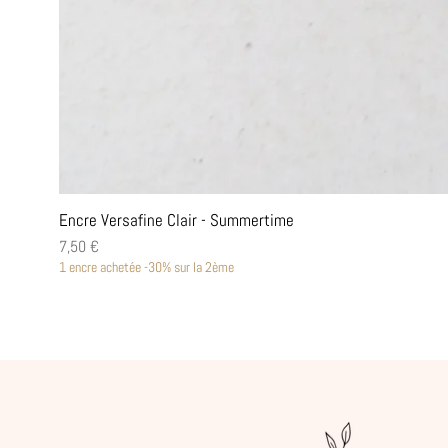
Encre Versafine Clair - Summertime
Prix
7,50 €
1 encre achetée -30% sur la 2ème