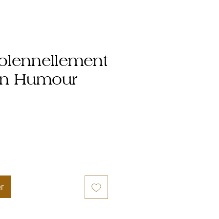
solennellement
on Humour
er