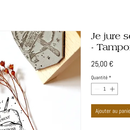
Je jure 
- Tamp
Prix
25,00 €
Quantité
*
Ajouter au pani