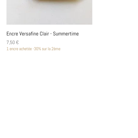
Encre Versafine Clair - Summertime
Encre Versafine Clair
Prix
Prix
7,50 €
7,50 €
1 encre achetée -30% sur la 2ème
1 encre achetée -30% sur la
Découvrir