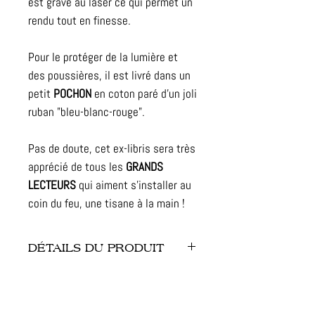
est gravé au laser ce qui permet un
rendu tout en finesse.
Pour le protéger de la lumière et
des poussières, il est livré dans un
petit
POCHON
en coton paré d'un joli
ruban "bleu-blanc-rouge".
Pas de doute, cet ex-libris sera très
apprécié de tous les
GRANDS
LECTEURS
qui aiment s'installer au
coin du feu, une tisane à la main !
DÉTAILS DU PRODUIT
- Tampon : vierge (sans nom et
prénom)
- Personnalisation : à la main par