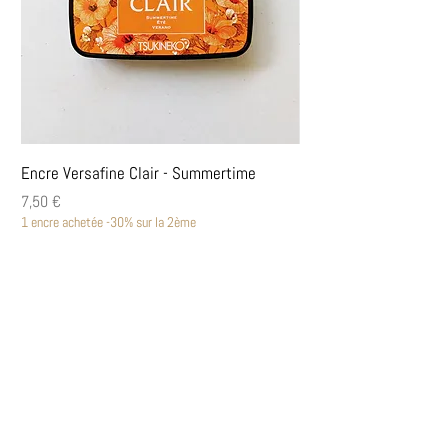
Encre Versafine Clair - Summertime
Encre Versafine Clair
Prix
Prix
7,50 €
7,50 €
1 encre achetée -30% sur la 2ème
1 encre achetée -30% sur la