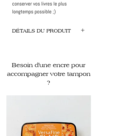
conserver vos livres le plus
longtemps possible ;)
DÉTAILS DU PRODUIT
- Dimension : 4 x 6 cm
- Finitions : caoutchouc gravé et
monté sur bois
Besoin d'une encre pour
- Illustration : non modifiable,
création protégée
accompagner votre tampon
?
- Délais : 8-10 jours ouvrés à partir
du BAT signé
- Contrôle qualité : chaque tampon
est testé avant son expédition !