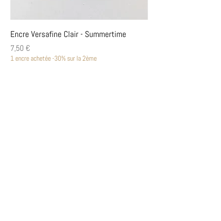
Encre Versafine Clair - Summertime
Encre Versafine Clair
Prix
Prix
7,50 €
7,50 €
1 encre achetée -30% sur la 2ème
1 encre achetée -30% sur la
Découvrir
Encres Versafine Clair