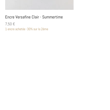
Encre Versafine Clair - Summertime
Encre Versafine Clair
Prix
Prix
7,50 €
7,50 €
1 encre achetée -30% sur la 2ème
1 encre achetée -30% sur la
Découvrir
Encres Versafine Clair