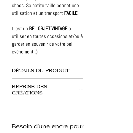
chocs.
Sa petite taille permet une
utilisation et un transport
FACILE
.
C'est un
BEL OBJET VINTAGE
a
utiliser en toutes occasions et/ou à
garder en souvenir de votre bel
événement ;)
DÉTAILS DU PRODUIT
- Dimension de la pince : 12 x 7 x 2
REPRISE DES
cm
CRÉATIONS
- Finitions : métal, couleur gris
foncé
Les Créations reprendront en janvier
- Gaufrage : papier simple de 80 g à
2027 !
200 g
Besoin d'une encre pour
Mais si vous souhaitiez offrir une «