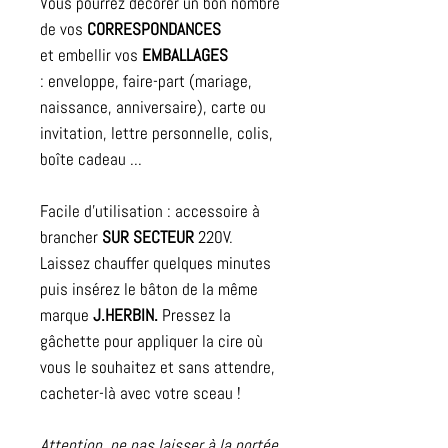
Vous pourrez décorer un bon nombre
de vos
CORRESPONDANCES
et embellir vos
EMBALLAGES
: enveloppe, faire-part (mariage,
naissance, anniversaire), carte ou
invitation, lettre personnelle, colis,
boîte cadeau ...
Facile d'utilisation : accessoire à
brancher
SUR SECTEUR
220V.
Laissez chauffer quelques minutes
puis insérez le bâton de la même
marque
J.HERBIN.
Pressez la
gâchette pour appliquer la cire où
vous le souhaitez et sans attendre,
cacheter-là avec votre sceau !
Attention, ne pas laisser à la portée