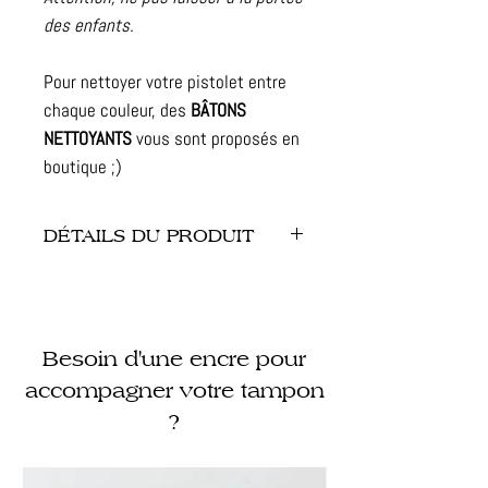
des enfants.
Pour nettoyer votre pistolet entre
chaque couleur, des
BÂTONS
NETTOYANTS
vous sont proposés en
boutique ;)
DÉTAILS DU PRODUIT
- Dimensions : 15.50 cm L / 3.5 cm
de l / 13 cm de H
- Prise en main : facile pour plus de
Besoin d'une encre pour
précision
- Support : inclus pour le poser
accompagner votre tampon
pendant la chauffe
?
- Marque française : Jacques Herbin