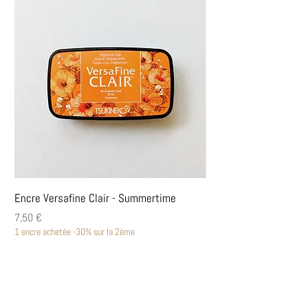
Encre Versafine Clair - Summertime
Encre Versafine Clair
Prix
Prix
7,50 €
7,50 €
1 encre achetée -30% sur la 2ème
1 encre achetée -30% sur la