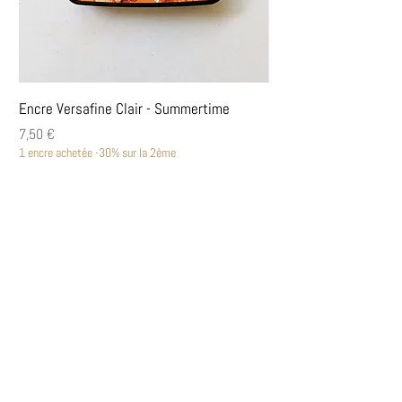
Encre Versafine Clair - Summertime
Encre Versafine Clair
Prix
Prix
7,50 €
7,50 €
1 encre achetée -30% sur la 2ème
1 encre achetée -30% sur la