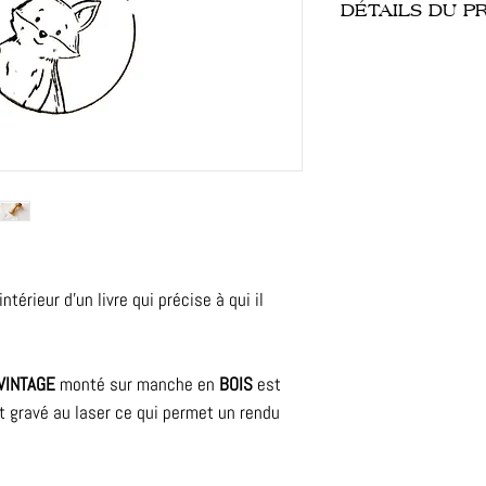
DÉTAILS DU P
- Tampon : vierge (
- Personnalisation : 
- Dimension : 4 cm 
- Finitions : caoutc
- Illustration : non 
- Délais : 8-10 jour
- Contrôle qualité 
son expédition !
ntérieur d'un livre qui précise à qui il
VINTAGE
monté sur manche en
BOIS
est
t gravé au laser ce qui permet un rendu