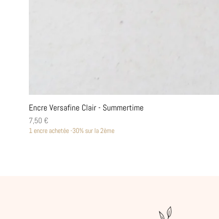
Encre Versafine Clair - Summertime
Prix
7,50 €
1 encre achetée -30% sur la 2ème