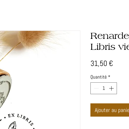
Renarde
Libris vi
Prix
31,50 €
Quantité
*
Ajouter au pani