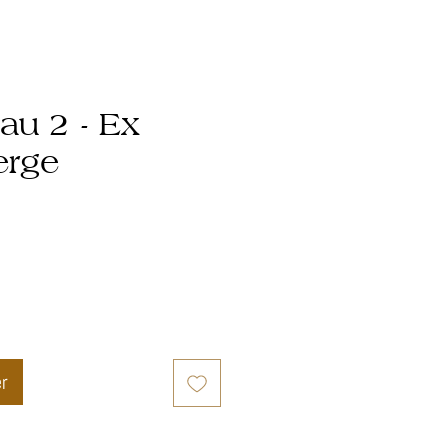
au 2 - Ex
erge
er