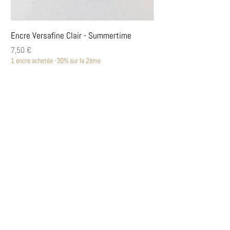
Encre Versafine Clair - Summertime
Encre Versafine Clair
Prix
Prix
7,50 €
7,50 €
1 encre achetée -30% sur la 2ème
1 encre achetée -30% sur la
Découvrir
Encres Versafine Clair