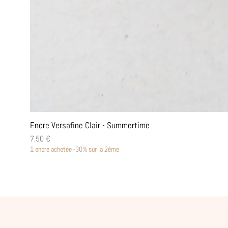
Encre Versafine Clair - Summertime
Prix
7,50 €
1 encre achetée -30% sur la 2ème