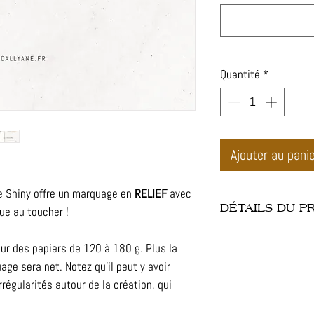
Quantité
*
Ajouter au pani
e Shiny offre un marquage en
RELIEF
avec
DÉTAILS DU P
que au toucher !
- Dimension de la pi
ur des papiers de 120 à 180 g. Plus la
- Mordache ronde : 
age sera net. Notez qu'il peut y avoir
- Finitions : métal, 
rrégularités autour de la création, qui
- Gaufrage : papier 
- Illustration : non 