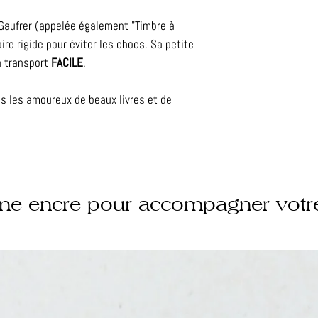
 Gaufrer (appelée également "Timbre à
- Délais : 15 jours 
ire rigide pour éviter les chocs.
Sa petite
- Contrôle qualité :
!
un transport
FACILE
.
ous les amoureux de beaux livres et de
une encre pour accompagner votr