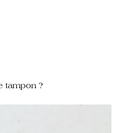
ouvrés à partir de la commande
 pince testée avant son expédition
e tampon ?