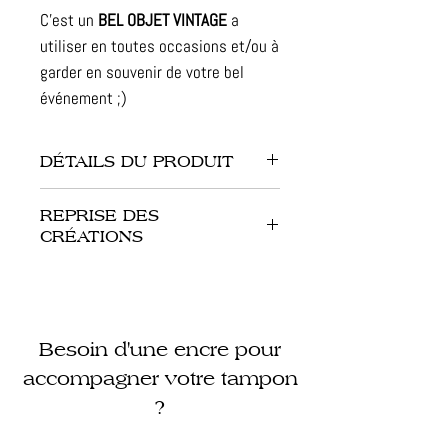
C'est un
BEL OBJET VINTAGE
a
utiliser en toutes occasions et/ou à
garder en souvenir de votre bel
événement ;)
DÉTAILS DU PRODUIT
- Dimension de la pince : 12 x 7 x 2
REPRISE DES
cm
CRÉATIONS
- Finitions : métal, couleur gris
foncé
Les Créations reprendront en janvier
- Gaufrage : papier simple de 80 g à
2027 !
200 g
Besoin d'une encre pour
Mais si vous souhaitiez offrir une «
- Délais de création : 3 MOIS !
Pince à Gaufrer Sur Mesure », vous
accompagner votre tampon
- Contrôle qualité : pince testée
pouvez opter pour une carte
?
avant son expédition !
cadeau =>
LIEN ICI
<=