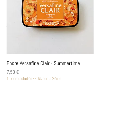
vos inspirations pour un devis au
plus juste de vos attentes !
Encre Versafine Clair - Summertime
Encre Versafine Clair
Prix
Prix
7,50 €
7,50 €
1 encre achetée -30% sur la 2ème
1 encre achetée -30% sur la