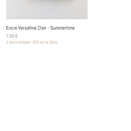
Encre Versafine Clair - Summertime
Encre Versafine Clair
Prix
Prix
7,50 €
7,50 €
1 encre achetée -30% sur la 2ème
1 encre achetée -30% sur la
Découvrir