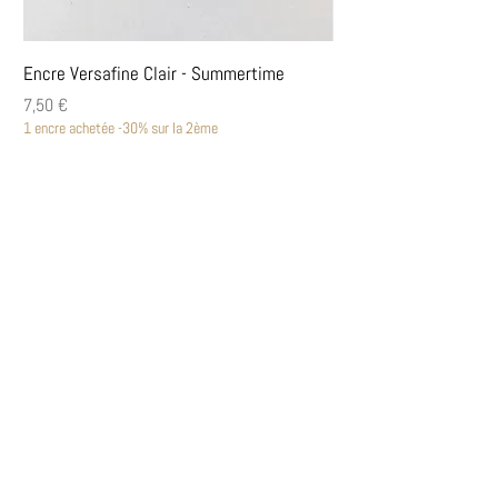
Encre Versafine Clair - Summertime
Encre Versafine Clair
Prix
Prix
7,50 €
7,50 €
1 encre achetée -30% sur la 2ème
1 encre achetée -30% sur la
Découvrir
Encres Versafine Clair